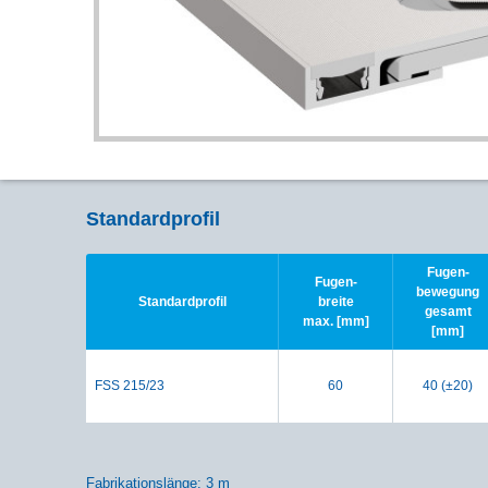
Standardprofil
Fugen-
Fugen-
bewegung
Standardprofil
breite
gesamt
max. [mm]
[mm]
FSS 215/23
60
40 (±20)
Fabrikationslänge: 3 m