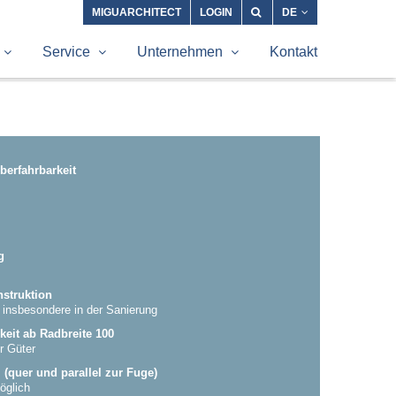
MIGUARCHITECT
LOGIN
DE
Service
Unternehmen
Kontakt
Überfahrbarkeit
g
struktion
 insbesondere in der Sanierung
keit ab Radbreite 100
er Güter
quer und parallel zur Fuge)
öglich