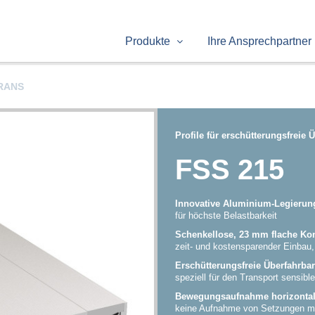
Produkte
Ihre Ansprechpartner
RANS
Profile für erschütterungsfreie 
FSS 215
Innovative Aluminium-Legierun
für höchste Belastbarkeit
Schenkellose, 23 mm flache Kon
zeit- und kostensparender Einbau,
Erschütterungsfreie Überfahrbar
speziell für den Transport sensibl
Bewegungsaufnahme horizontal (
keine Aufnahme von Setzungen m