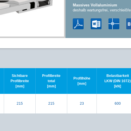
Massives Vollaluminium
deshalb wartungsfrei, verschleißfe
Sichtbare
Profilbreite
Belastbarkeit
Profilhöhe
Profilbreite
total
LKW (DIN 1072)
[mm]
[mm]
[mm]
[kN]
215
215
23
600