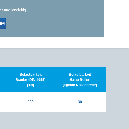
st und langlebig
Belastbarkeit
Belastbarkeit
Stapler (DIN 1055)
Harte Rollen
[kN]
[kg/mm Rollenbreite]
130
30