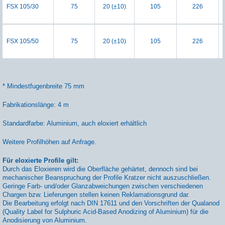
FSX 105/30
75
20 (±10)
105
226
FSX 105/50
75
20 (±10)
105
226
* Mindestfugenbreite 75 mm
Fabrikationslänge: 4 m
Standardfarbe: Aluminium, auch eloxiert erhältlich
Weitere Profilhöhen auf Anfrage.
Für eloxierte Profile gilt:
Durch das Eloxieren wird die Oberfläche gehärtet, dennoch sind bei
mechanischer Beanspruchung der Profile Kratzer nicht auszuschließen.
Geringe Farb- und/oder Glanzabweichungen zwischen verschiedenen
Chargen bzw. Lieferungen stellen keinen Reklamationsgrund dar.
Die Bearbeitung erfolgt nach DIN 17611 und den Vorschriften der Qualanod
(Quality Label for Sulphuric Acid-Based Anodizing of Aluminium) für die
Anodisierung von Aluminium.