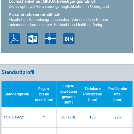
Lochschenkel mit MIGUA-Befestigungsmatrix®
Bietet optimale Verankerungsmöglichkeiten im Untergrund
Ab sofort eloxiert erhältlich!
Flexibel an Raumdesign anpassbar. Verschiedene Farben
miteinander kombinierbar. Farbecht und lichtbeständig
Standardprofil
Fugen-
Fugen-
Sichtbare
Profilbreite
bewegung
Standardprofil
breite
Profilbreite
total
gesamt
max. [mm]
[mm]
[mm]
[mm]
FSX 105/22*
75
20 (±10)
105
226