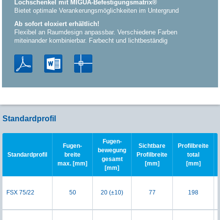
Lochschenkel mit MIGUA-Befestigungsmatrix®
Bietet optimale Verankerungsmöglichkeiten im Untergrund
Ab sofort eloxiert erhältlich!
Flexibel an Raumdesign anpassbar. Verschiedene Farben
miteinander kombinierbar. Farbecht und lichtbeständig
Standardprofil
Fugen-
Fugen-
Sichtbare
Profilbreite
bewegung
Standardprofil
breite
Profilbreite
total
gesamt
max. [mm]
[mm]
[mm]
[mm]
FSX 75/22
50
20 (±10)
77
198