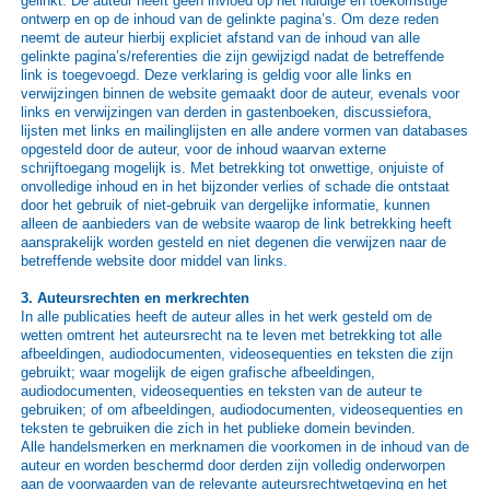
gelinkt. De auteur heeft geen invloed op het huidige en toekomstige
ontwerp en op de inhoud van de gelinkte pagina’s. Om deze reden
neemt de auteur hierbij expliciet afstand van de inhoud van alle
gelinkte pagina’s/referenties die zijn gewijzigd nadat de betreffende
link is toegevoegd. Deze verklaring is geldig voor alle links en
verwijzingen binnen de website gemaakt door de auteur, evenals voor
links en verwijzingen van derden in gastenboeken, discussiefora,
lijsten met links en mailinglijsten en alle andere vormen van databases
opgesteld door de auteur, voor de inhoud waarvan externe
schrijftoegang mogelijk is. Met betrekking tot onwettige, onjuiste of
onvolledige inhoud en in het bijzonder verlies of schade die ontstaat
door het gebruik of niet-gebruik van dergelijke informatie, kunnen
alleen de aanbieders van de website waarop de link betrekking heeft
aansprakelijk worden gesteld en niet degenen die verwijzen naar de
betreffende website door middel van links.
3. Auteursrechten en merkrechten
In alle publicaties heeft de auteur alles in het werk gesteld om de
wetten omtrent het auteursrecht na te leven met betrekking tot alle
afbeeldingen, audiodocumenten, videosequenties en teksten die zijn
gebruikt; waar mogelijk de eigen grafische afbeeldingen,
audiodocumenten, videosequenties en teksten van de auteur te
gebruiken; of om afbeeldingen, audiodocumenten, videosequenties en
teksten te gebruiken die zich in het publieke domein bevinden.
Alle handelsmerken en merknamen die voorkomen in de inhoud van de
auteur en worden beschermd door derden zijn volledig onderworpen
aan de voorwaarden van de relevante auteursrechtwetgeving en het