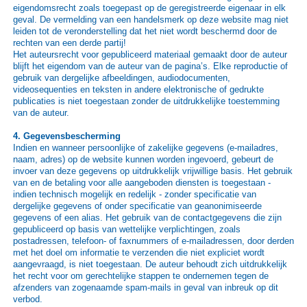
eigendomsrecht zoals toegepast op de geregistreerde eigenaar in elk
geval. De vermelding van een handelsmerk op deze website mag niet
leiden tot de veronderstelling dat het niet wordt beschermd door de
rechten van een derde partij!
Het auteursrecht voor gepubliceerd materiaal gemaakt door de auteur
blijft het eigendom van de auteur van de pagina’s. Elke reproductie of
gebruik van dergelijke afbeeldingen, audiodocumenten,
videosequenties en teksten in andere elektronische of gedrukte
publicaties is niet toegestaan zonder de uitdrukkelijke toestemming
van de auteur.
4. Gegevensbescherming
Indien en wanneer persoonlijke of zakelijke gegevens (e-mailadres,
naam, adres) op de website kunnen worden ingevoerd, gebeurt de
invoer van deze gegevens op uitdrukkelijk vrijwillige basis. Het gebruik
van en de betaling voor alle aangeboden diensten is toegestaan -
indien technisch mogelijk en redelijk - zonder specificatie van
dergelijke gegevens of onder specificatie van geanonimiseerde
gegevens of een alias. Het gebruik van de contactgegevens die zijn
gepubliceerd op basis van wettelijke verplichtingen, zoals
postadressen, telefoon- of faxnummers of e-mailadressen, door derden
met het doel om informatie te verzenden die niet expliciet wordt
aangevraagd, is niet toegestaan. De auteur behoudt zich uitdrukkelijk
het recht voor om gerechtelijke stappen te ondernemen tegen de
afzenders van zogenaamde spam-mails in geval van inbreuk op dit
verbod.