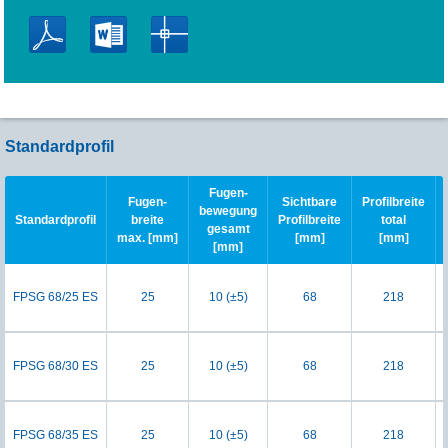
Standardprofil
Fugen-
Fugen-
Sichtbare
Profilbreite
bewegung
Standardprofil
breite
Profilbreite
total
gesamt
max. [mm]
[mm]
[mm]
[mm]
FPSG 68/25 ES
25
10 (±5)
68
218
FPSG 68/30 ES
25
10 (±5)
68
218
FPSG 68/35 ES
25
10 (±5)
68
218