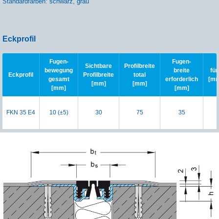
Standardfarben: schwarz, grau
Eckprofil
Fugen-
Fugen-
Sichtbare
Profilbreite
bewegung
breite
für
Eckprofil
Profilbreite
total
gesamt
erforderlich
[mm
[mm]
[mm]
[mm]
[mm]
FKN 35 E4
10 (±5)
30
75
35