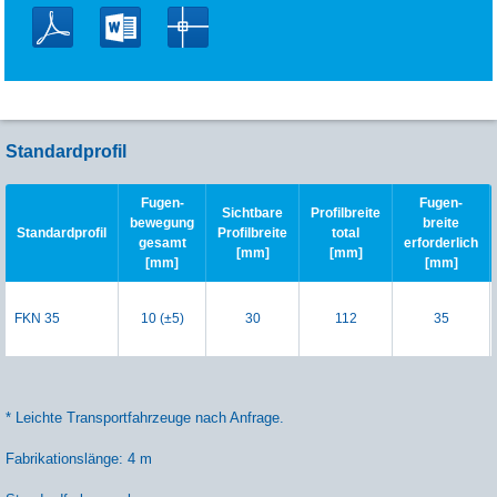
Standardprofil
Fugen-
Fugen-
Sichtbare
Profilbreite
bewegung
breite
Standardprofil
Profilbreite
total
gesamt
erforderlich
[mm]
[mm]
[mm]
[mm]
FKN 35
10 (±5)
30
112
35
* Leichte Transportfahrzeuge nach Anfrage.
Fabrikationslänge: 4 m