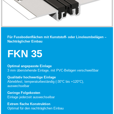
Für Fussbodenflächen mit Kunststoff- oder Linoleumbelägen –
Nachträglicher Einbau
FKN 35
Optimal angepasste Einlage
3 mm überstehende Einlage, mit PVC-Belägen verschweißbar
Qualitativ hochwertige Einlage
Abriebfest, temperaturbeständig (-30°C bis +120°C),
auswechselbar
Geringe Folgekosten
Einlage jederzeit auswechselbar
Extrem flache Konstruktion
Optimal für den nachträglichen Einbau