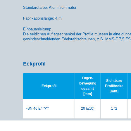
Standardfarbe: Aluminium natur
Fabrikationslänge: 4 m
Einbauanleitung:
Die seitlichen Auflageschenkel der Profile müssen in eine dün
gewindeschneidenden Edelstahlschrauben, z.B. MMS-F 7,5 ES 
Eckprofil
Fugen-
Sichtbare
bewegung
Eckprofil
Profilbreite
gesamt
[mm]
[mm]
FSN 46 E4 */**
20 (±10)
172