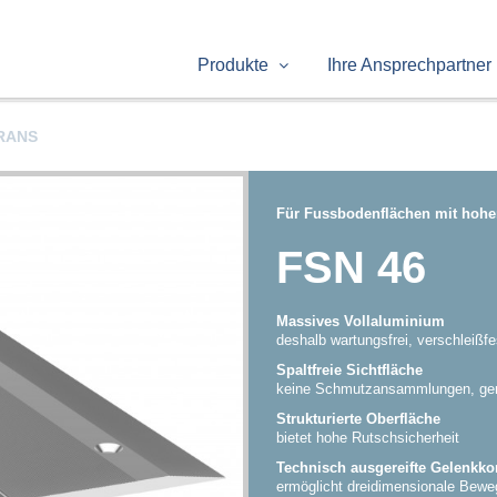
Produkte
Ihre Ansprechpartner
RANS
Für Fussbodenflächen mit hohe
FSN 46
Massives Vollaluminium
deshalb wartungsfrei, verschleißfe
Spaltfreie Sichtfläche
keine Schmutzansammlungen, ger
Strukturierte Oberfläche
bietet hohe Rutschsicherheit
Technisch ausgereifte Gelenkko
ermöglicht dreidimensionale Be