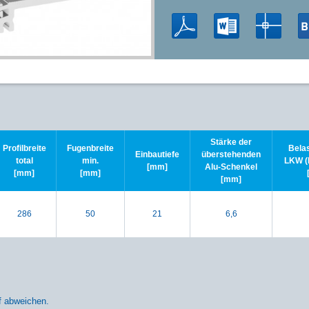
Stärke der
Profilbreite
Fugenbreite
Belas
Einbautiefe
überstehenden
total
min.
LKW (
[mm]
Alu-Schenkel
[mm]
[mm]
[mm]
286
50
21
6,6
bf abweichen.