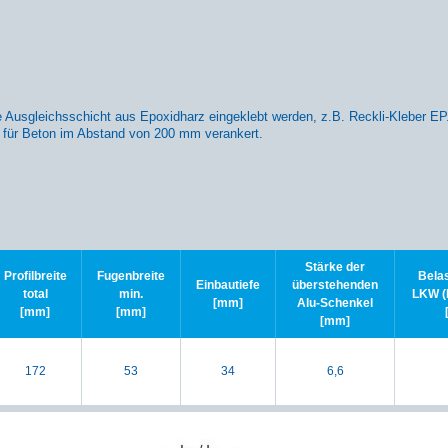
ne Ausgleichsschicht aus Epoxidharz eingeklebt werden, z.B. Reckli-Kleber EP
für Beton im Abstand von 200 mm verankert.
Stärke der
Profilbreite
Fugenbreite
Belas
Einbautiefe
überstehenden
total
min.
LKW (
[mm]
Alu-Schenkel
[mm]
[mm]
[mm]
172
53
34
6,6