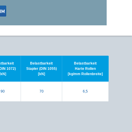
tbarkeit
Belastbarkeit
Belastbarkeit
DIN 1072)
Stapler (DIN 1055)
Harte Rollen
[kN]
[kN]
[kg/mm Rollenbreite]
90
70
6,5