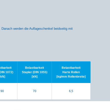
. Danach werden die Auflageschenkel beidseitig mit
tbarkeit
Belastbarkeit
Belastbarkeit
DIN 1072)
Stapler (DIN 1055)
Harte Rollen
[kN]
[kN]
[kg/mm Rollenbreite]
90
70
6,5