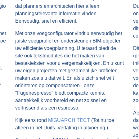
gio
dat planners en architecten hier alleen
Du
planningsrelevante informatie vinden.
on
Eenvoudig, snel en efficiënt.
ve
di
met
Met onze voegconfigurator vindt u eenvoudig het
co
hoe
juiste voegprofiel en ondersteunen BIM-objecten
uw efficiënte voegplanning. Uiteraard biedt de
Di
site ook tekstmodules die het maken van
(p
bestekteksten voor u vergemakkelijken. En u kunt
in
t
uw eigen projecten met gezamenlijke profielen
ve
maken zoals u dat wilt. En als u zich snel wilt
vo
u
oriënteren op compensatoren - onze
de
"Fugenespresso" biedt compacte kennis,
ka
aantrekkelijk voorbereid en net zo snel en
zo
verfrissend als een espresso.
Al
Kijk eens rond
MIGUARCHITECT
(Tot nu toe
da
alleen in het Duits. Vertaling in uitvoering.)
we
zo