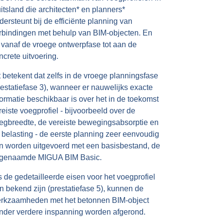
itsland die architecten* en planners*
dersteunt bij de efficiënte planning van
rbindingen met behulp van BIM-objecten. En
t vanaf de vroege ontwerpfase tot aan de
ncrete uitvoering.
t betekent dat zelfs in de vroege planningsfase
restatiefase 3), wanneer er nauwelijks exacte
formatie beschikbaar is over het in de toekomst
reiste voegprofiel - bijvoorbeeld over de
egbreedte, de vereiste bewegingsabsorptie en
 belasting - de eerste planning zeer eenvoudig
n worden uitgevoerd met een basisbestand, de
genaamde MIGUA BIM Basic.
s de gedetailleerde eisen voor het voegprofiel
n bekend zijn (prestatiefase 5), kunnen de
rkzaamheden met het betonnen BIM-object
nder verdere inspanning worden afgerond.