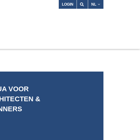
LOGIN
NL
UA VOOR
HITECTEN &
NNERS