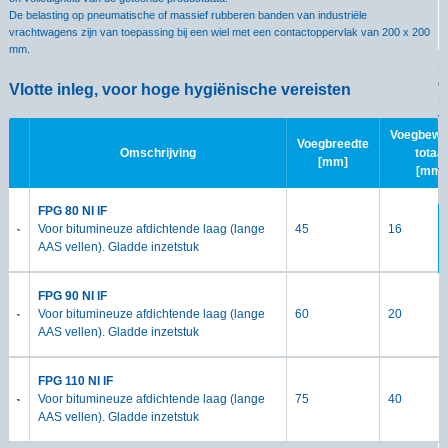
De belasting op pneumatische of massief rubberen banden van industriële
vrachtwagens zijn van toepassing bij een wiel met een contactoppervlak van 200 x 200
mm.
M
e
Vlotte inleg, voor hoge hygiënische vereisten
D
v
m
Voegbewe
Voegbreedte
Omschrijving
totaal
[mm]
[mm]
V
FPG 80 NI lF
Voor bitumineuze afdichtende laag (lange
45
16
AAS vellen). Gladde inzetstuk
FPG 90 NI lF
Voor bitumineuze afdichtende laag (lange
60
20
AAS vellen). Gladde inzetstuk
FPG 110 NI lF
Voor bitumineuze afdichtende laag (lange
75
40
AAS vellen). Gladde inzetstuk