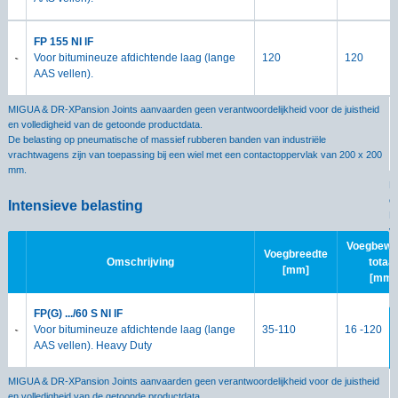
FP 155 NI lF
Voor bitumineuze afdichtende laag (lange
120
120
AAS vellen).
MIGUA & DR-XPansion Joints aanvaarden geen verantwoordelijkheid voor de juistheid
en volledigheid van de getoonde productdata.
De belasting op pneumatische of massief rubberen banden van industriële
vrachtwagens zijn van toepassing bij een wiel met een contactoppervlak van 200 x 200
mm.
M
e
Intensieve belasting
D
v
m
Voegbewe
Voegbreedte
Omschrijving
totaal
[mm]
[mm]
I
FP(G) .../60 S NI lF
Voor bitumineuze afdichtende laag (lange
35-110
16 -120
AAS vellen). Heavy Duty
MIGUA & DR-XPansion Joints aanvaarden geen verantwoordelijkheid voor de juistheid
en volledigheid van de getoonde productdata.