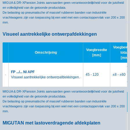
MIGUA & DR-XPansion Joints aanvaarden geen verantwoordelijkheid voor de juistheid
en volledigheid van de getoonde productdata.
De belasting op pneumatische of massief rubberen banden van industriële
vrachtwagens zijn van toepassing bij een wiel met een contactoppervlak van 200 x 200
mm.
Visueel aantrekkelijke ontwerpafdekkingen
Voegbewe
Voegbreedte
M
Omschrijving
totaal
[mm]
e
[mm]
D
v
m
FP .../... NI APF
45 - 120
±8 - ±60
Visueel aantrekkelijke ontwerpafdekkingen.
V
MIGUA & DR-XPansion Joints aanvaarden geen verantwoordelijkheid voor de juistheid
en volledigheid van de getoonde productdata.
De belasting op pneumatische of massief rubberen banden van industriële
vrachtwagens zijn van toepassing bij een wiel met een contactoppervlak van 200 x 200
mm.
MIGUTAN met lastoverdragende afdekplaten