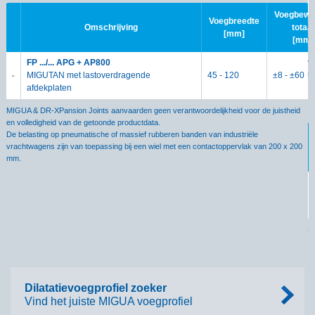
Voegbewe
Voegbreedte
M
Omschrijving
totaal
[mm]
e
[mm]
D
v
FP .../... APG + AP800
m
MIGUTAN met lastoverdragende
45 - 120
±8 - ±60
afdekplaten
M
MIGUA & DR-XPansion Joints aanvaarden geen verantwoordelijkheid voor de juistheid
en volledigheid van de getoonde productdata.
De belasting op pneumatische of massief rubberen banden van industriële
vrachtwagens zijn van toepassing bij een wiel met een contactoppervlak van 200 x 200
mm.
M
e
D
v
m
Dilatatievoegprofiel zoeker
Vind het juiste MIGUA voegprofiel