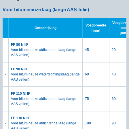
Voor bitumineuze laag (lange AAS-folie)
V
Voegbewe
Voegbreedte
Omschrijving
totaal
[mm]
[mm]
FP 80 NI lF
Voor bitumineuze afdichtende laag (lange
45
20
AAS vellen).
FP 90 NI lF
Voor bitumineuze waterdichtingslaag (lange
60
40
AAS vellen)
FP 110 NI lF
Voor bitumineuze afdichtende laag (lange
75
60
AAS vellen).
FP 130 NI lF
Voor bitumineuze afdichtende laag (lange
100
90
AAS vellen).