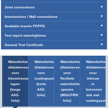
Joint connections
Intersections / Wall connections
Available Inserts FP/FPG
Test report watertightnes
General Test Certificate
Waterdichte
Waterdichte
Waterdichte
Waterdichte
dilatatievoegsystemen
dilatatievoegsystemen
dilatatievoegsystemen
dilatatievoe
voor
voor
voor
voor
bitumineuze
coatingsystemen
flexibele
inbouw
lagen
(korte
waterdichte
in
(lange
AAS-
species
betonnen
AAS-
folie)
(MIGUTRIX
dek met
folie)
folie)
coatingsyst