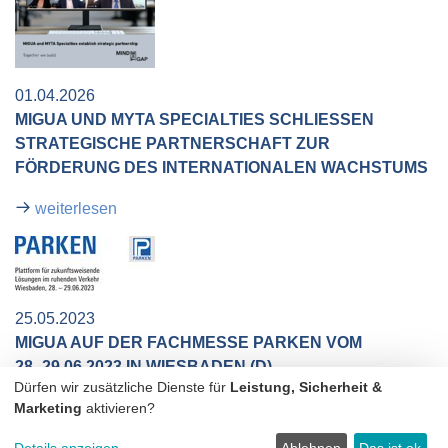
01.04.2026
MIGUA UND MYTA SPECIALTIES SCHLIESSEN S
TRATEGISCHE PARTNERSCHAFT ZUR F
ÖRDERUNG DES INTERNATIONALEN WACHSTUMS
weiterlesen
25.05.2023
MIGUA AUF DER FACHMESSE PARKEN VOM
28.-29.06.2023 IN WIESBADEN (D)
Dürfen wir zusätzliche Dienste für
Leistung, Sicherheit &
Kennen Sie schon unsere Fugen-Rinnen-Kombination?
Marketing
aktivieren?
weiterlesen