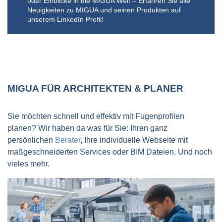
oder Einblicke in die MIGUA Welt – Erfahren Sie alle
Wir sind begeistert: Ab sofort gehört Migua offiziell zu
Wir liefern nicht nur beste Produkte, sondern bieten
Neuigkeiten zu MIGUA und seinen Produkten auf
den TOP 100 innovativsten Unternehmen in
auch die Montage.
unserem LinkedIn Profil!
Deutschland.
MIGUA FÜR ARCHITEKTEN & PLANER
Sie möchten schnell und effektiv mit Fugenprofilen
planen? Wir haben da was für Sie: Ihren ganz
persönlichen
Berater
, Ihre individuelle Webseite mit
maßgeschneiderten Services oder BIM Dateien. Und noch
vieles mehr.