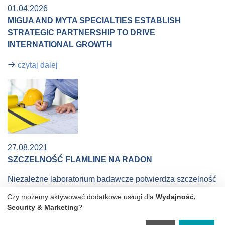
01.04.2026
MIGUA AND MYTA SPECIALTIES ESTABLISH
STRATEGIC PARTNERSHIP TO DRIVE
INTERNATIONAL GROWTH​​
czytaj dalej
27.08.2021
SZCZELNOŚĆ FLAMLINE NA RADON
Niezależne laboratorium badawcze potwierdza szczelność
na radon dla taśmy dylatacyjnej Migupren FlamLINE
Czy możemy aktywować dodatkowe usługi dla
Wydajność,
czytaj dalej
Security & Marketing
?