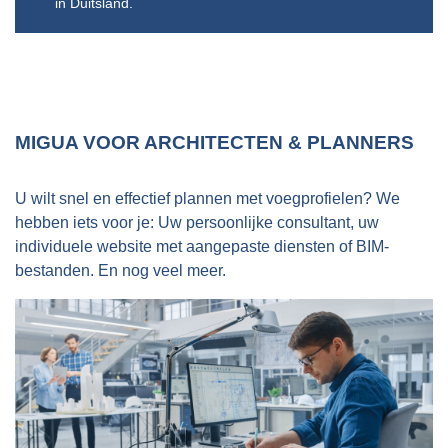
in Duitsland.
beschikking.
biedt ook installatie door competente vakbedrijven
Voel je vrij om contact met ons op te nemen!
aan. Echte professionals!
MIGUA VOOR ARCHITECTEN & PLANNERS
U wilt snel en effectief plannen met voegprofielen? We
hebben iets voor je: Uw persoonlijke consultant, uw
individuele website met aangepaste diensten of BIM-
bestanden. En nog veel meer.