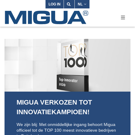
LOG IN
NL
MIGUA VERKOZEN TOT
UW ADVIESTEAM
LEVERING EN MONTAGE UIT
INNOVATIEKAMPIOEN!
ARCHITECTUUR EN PLANNING
ÉÉN HAND - VAN EEN
PROFESSIONAL
We zijn blij: Met onmiddellijke ingang behoort Migua
Speciaal voor u en uw vragen staan competente
officieel tot de TOP 100 meest innovatieve bedrijven
collega's van het MIGUA-verkoopteam tot uw
MIGUA levert niet alleen de beste producten, maar