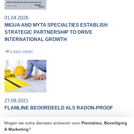
01.04.2026
MIGUA AND MYTA SPECIALTIES ESTABLISH
STRATEGIC PARTNERSHIP TO DRIVE
INTERNATIONAL GROWTH​​
Lees meer
27.08.2021
FLAMLINE BEOORDEELD ALS RADON-PROOF
Onafhankelijk testlaboratorium bevestigt radondichtheid
Mogen we extra diensten activeren voor
Prestaties, Beveiliging
voor Migupren FlamLINE afdichtingsstrips
Lees meer
& Marketing
?